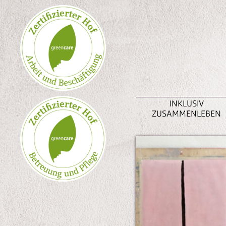
S
INKLUSIV
ZUSAMMENLEBEN
e
k
t
i
o
n
e
n