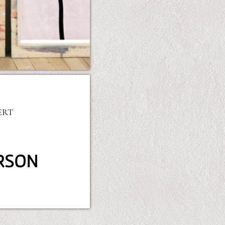
ERT
ERSON