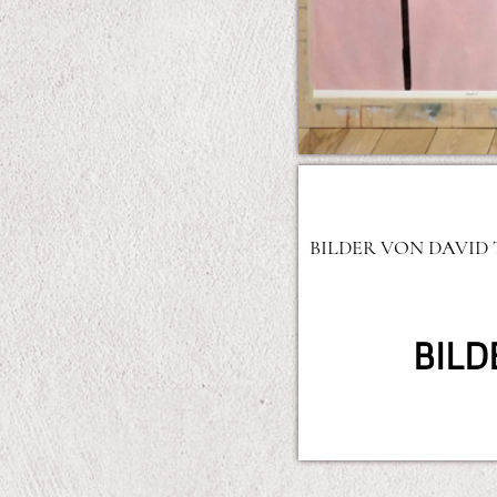
BILDER VON DAVID
H
T
BILD
T
P
S
:
/
/