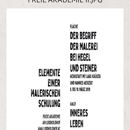
n
e
n