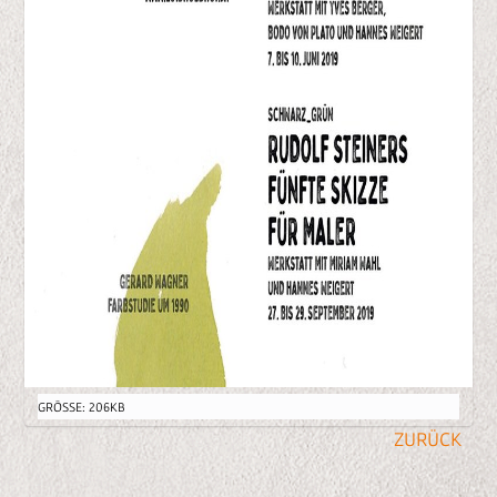
Z
GRÖSSE: 206KB
E
I
G