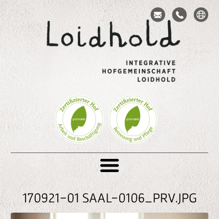
S
e
Toggle navigation
k
t
170921-01 SAAL-0106_PRV.JPG
i
o